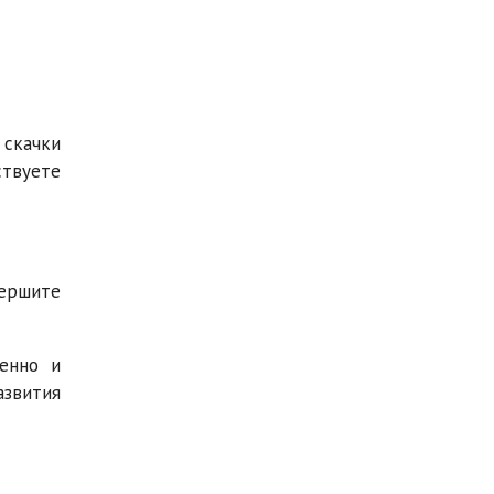
 скачки
ствуете
вершите
енно и
азвития