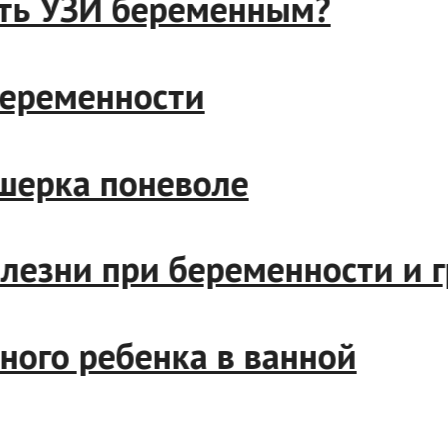
елать УЗИ беременным?
и беременности
Акушерка поневоле
 болезни при беременности
ячного ребенка в ванной