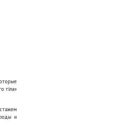
оторые
о тіла»
 стажем
роды и