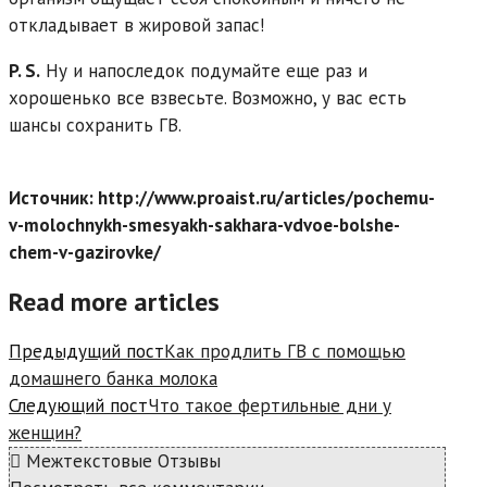
откладывает в жировой запас!
P. S.
Ну и напоследок подумайте еще раз и
хорошенько все взвесьте. Возможно, у вас есть
шансы сохранить ГВ.
Источник: http://www.proaist.ru/articles/pochemu-
v-molochnykh-smesyakh-sakhara-vdvoe-bolshe-
chem-v-gazirovke/
Read more articles
Предыдущий пост
Как продлить ГВ с помощью
домашнего банка молока
Следующий пост
Что такое фертильные дни у
женщин?
Межтекстовые Отзывы