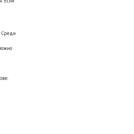
. Если
. Среди
можно
ове.