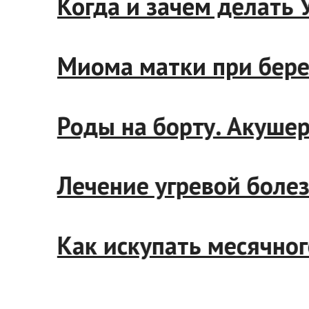
Когда и зачем дела
Миома матки при б
Роды на борту. Аку
Лечение угревой бо
Как искупать месячн