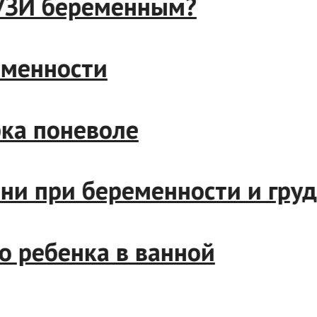
ть УЗИ беременным?
еременности
шерка поневоле
лезни при беременности и 
ого ребенка в ванной