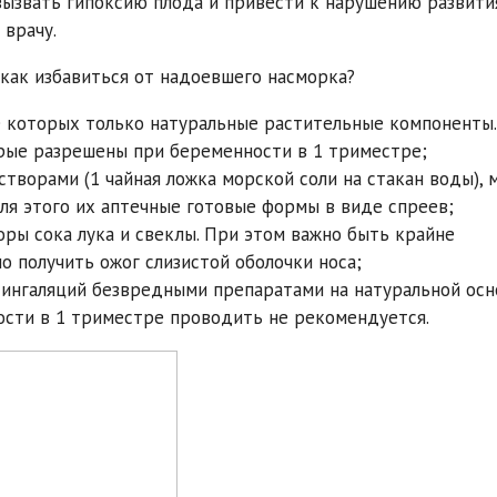
ызвать гипоксию плода и привести к нарушению развития
 врачу.
как избавиться от надоевшего насморка?
е которых только натуральные растительные компоненты
орые разрешены при беременности в 1 триместре;
творами (1 чайная ложка морской соли на стакан воды), 
для этого их аптечные готовые формы в виде спреев;
ры сока лука и свеклы. При этом важно быть крайне
 получить ожог слизистой оболочки носа;
ингаляций безвредными препаратами на натуральной осн
ости в 1 триместре проводить не рекомендуется.