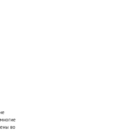
не
 многие
щены во