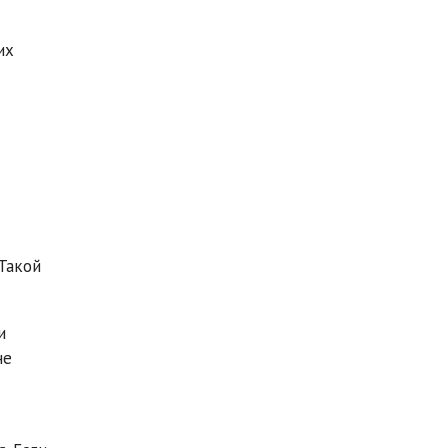
их
Такой
и
не