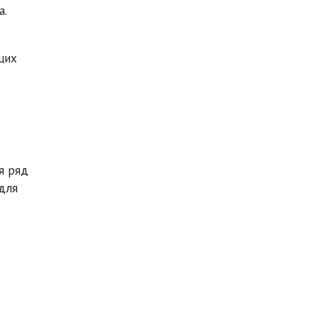
а.
щих
я ряд
для