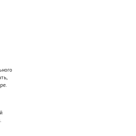
ьного
ть,
ре.
й
.